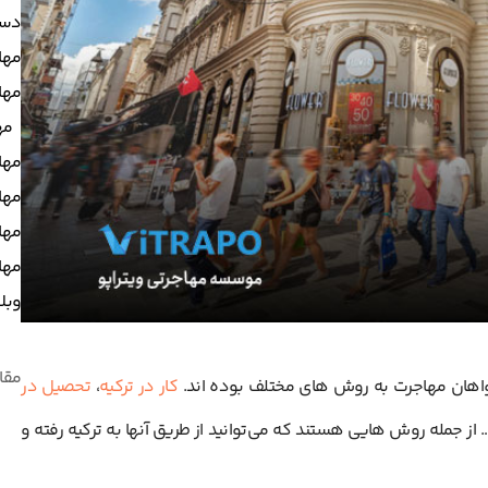
دست
مها
مهاج
مه
مها
مها
مها
مهاج
وبل
مقا
واهان مهاجرت به روش های مختلف بوده اند.
کار در ترکیه
،
تحصیل در
 از جمله روش هایی هستند که می‌توانید از طریق آنها به ترکیه رفته و