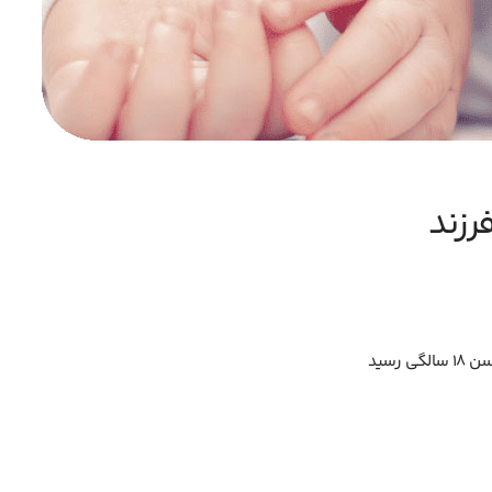
رزند
رسید