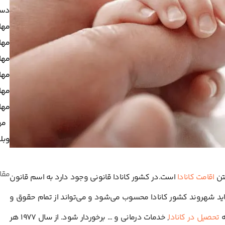
دست
مها
مهاج
مها
مها
مها
مها
مه
وبل
مقا
فتن
اقامت کانادا
است.در کشور کانادا قانونی وجود دارد به اسم قانون
یاید شهروند کشور کانادا محسوب می‌شود و می‌تواند از تمام حقوق و
ه
تحصیل در کانادا
, خدمات درمانی و … برخوردار شود. از سال 1977 هر