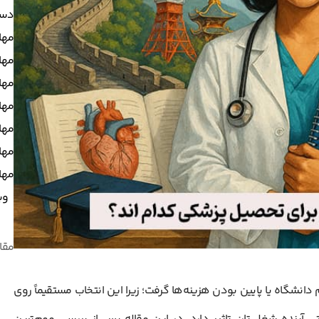
دست
مها
مهاج
مها
مها
مها
مها
مهاج
وب
مقا
شگاه یا پایین بودن هزینه‌ها گرفت؛ زیرا این انتخاب مستقیماً روی